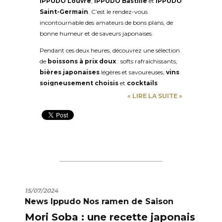
IPPUDO Louvre
,
IPPUDO Bastille
et
IPPUDO
Saint-Germain
. C’est le rendez-vous
incontournable des amateurs de bons plans, de
bonne humeur et de saveurs japonaises.
Pendant ces deux heures, découvrez une sélection
de
boissons à prix doux
: softs rafraîchissants,
bières japonaises
légères et savoureuses,
vins
soigneusement choisis
et
cocktails
maison
élaborés avec passion. Nos barmans
«
LIRE LA SUITE
»
mettent tout leur savoir-faire au service de vos
papilles pour vous proposer des mélanges
originaux, équilibrés et pleins de caractère.
Que vous soyez plutôt amateurs de bulles, de
spiritueux fruités ou simplement d’une boisson
sans alcool, il y en a pour tous les goûts.
L’ambiance, à la fois conviviale et décontractée,
fait de chaque Happy Hour un moment unique
15/07/2024
où se mêlent rires, discussions et découvertes
News Ippudo Nos ramen de Saison
gustatives.
Mori Soba : une recette japonais