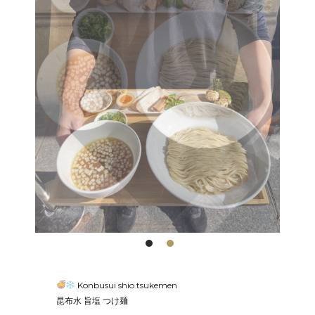
de l’été, à consommer sur place ou bien à
emporter. Laissez-vous tenter par ce ramen au
goût puisant de par son bouillon tonkotsu mais
également par la fraîcheur de nos nouilles de blé
faites maison et de ses différents toppings !
Il est disponible chez
Ippudo
Louvre jusqu’à la fin
de l’été, laissez-vous tenter par ce ramen au goût
puisant de par son bouillon tonkotsu mais
également par la fraîcheur de nos nouilles de blé
faites maison et de ses différents toppings !
Konbusui shio tsukemen
昆布水 旨塩 つけ麺