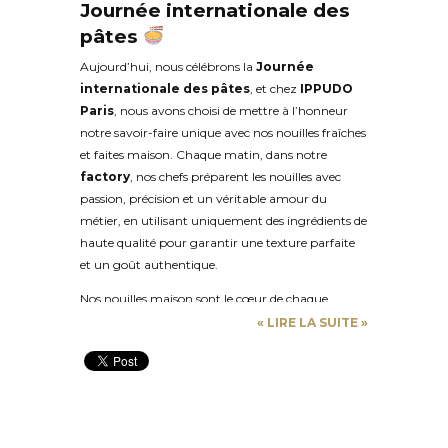
Journée internationale des
pâtes
Aujourd’hui, nous célébrons la
Journée
internationale des pâtes
, et chez
IPPUDO
Paris
, nous avons choisi de mettre à l’honneur
notre savoir-faire unique avec nos nouilles fraîches
et faites maison. Chaque matin, dans notre
factory
, nos chefs préparent les nouilles avec
passion, précision et un véritable amour du
métier, en utilisant uniquement des ingrédients de
haute qualité pour garantir une texture parfaite
et un goût authentique.
Nos nouilles maison sont le cœur de chaque
ramen que nous servons. Leur élasticité, leur
«
LIRE LA SUITE
»
fermeté et leur capacité à absorber parfaitement
le bouillon font toute la différence et offrent une
expérience de dégustation exceptionnelle à chaque
bouchée. Que vous soyez un amateur de ramen
expérimenté ou un curieux découvrant ce plat