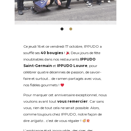
avec vous notre passion pour les nouilles maison.
Venez découvrir ou redécouvrir ce qui fait la
renommée d’IPPUDO, et laissez-vous transporter
par chaque bouchée, pleine de goût, de tradition
et de gourmandise.
Ce jeudi 16 et ce vendredi 17 octobre,
IPPUDO
a
soufflé ses
40 bougies
!
Deux jours de fête
inoubliables dans nos restaurants
IPPUDO
Saint-Germain
et
IPPUDO Louvre
, pour
célébrer quatre décennies de passion, de savoir-
faire et surtout… de ramen partagés avec vous,
nos fidèles gourmets !
Pour marquer cet anniversaire exceptionnel, nous
voulions avant tout
vous remercier
. Car sans
vous, rien de tout cela ne serait possible. Alors,
comme toujours chez
IPPUDO
, notre façon de
dire
arigato
… c’est de vous régaler !
L’ambiance était incroyable : des rires, des