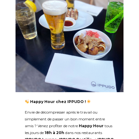
ramen incarne toute la gourmandise et la
générosité d’IPPUDO.
40 bols pour 40 ans de passion
, de goût,
d’arigato, de sourires, et surtout, de ramen
authentiques. Merci à tous d’avoir partagé ce
moment magique avec nous. Rendez-vous pour
les 50 ans !
Happy Hour chez
IPPUDO
!
Envie de décompresser après le travail ou
simplement de passer un bon moment entre
amis ? Venez profiter de notre
Happy Hour
tous
les jours de
18h à 20h
dans nos restaurants