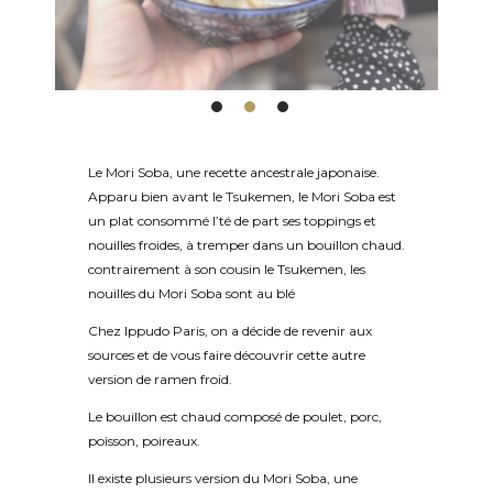
mettent tout leur savoir-faire au service de vos
papilles pour vous proposer des mélanges
originaux, équilibrés et pleins de caractère.
Que vous soyez plutôt amateurs de bulles, de
spiritueux fruités ou simplement d’une boisson
sans alcool, il y en a pour tous les goûts.
Le Mori Soba, une recette ancestrale japonaise.
L’ambiance, à la fois conviviale et décontractée,
Apparu bien avant le Tsukemen, le Mori Soba est
fait de chaque Happy Hour un moment unique
un plat consommé l’té de part ses toppings et
où se mêlent rires, discussions et découvertes
nouilles froides, à tremper dans un bouillon chaud.
gustatives.
contrairement à son cousin le Tsukemen, les
Et pour accompagner vos verres, laissez-vous
nouilles du Mori Soba sont au blé
tenter par nos
tapas japonais
à partager (ou à
Chez
Ippudo
Paris, on a décide de revenir aux
garder jalousement pour vous
). Gyoza dorés à
sources et de vous faire découvrir cette autre
souhait, buns moelleux, edamame salés, tempura
version de ramen froid.
croustillants ou karaage fondants : autant de
petites assiettes à savourer dans une atmosphère
Le bouillon est chaud composé de poulet, porc,
chaleureuse et moderne.
poisson, poireaux.
Nos équipes vous accueillent avec le sourire dans
Il existe plusieurs version du Mori Soba, une
un décor inspiré du Japon contemporain, mêlant