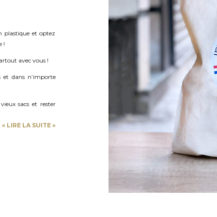
n plastique et optez
 !
artout avec vous !
s et dans n’importe
vieux sacs et rester
«
LIRE LA SUITE
»
aurant Ippudo Louvre