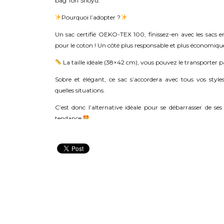
bag Tori Shoyu.
Pourquoi l’adopter ?
Un sac certifié OEKO-TEX 100, finissez-en avec les sacs e
pour le coton ! Un côté plus responsable et plus économique
La taille idéale (38×42 cm), vous pouvez le transporter p
Sobre et élégant, ce sac s’accordera avec tous vos style
quelles situations.
C’est donc l’alternative idéale pour se débarrasser de ses 
tendance
Emportez votre ramen partout avec vous
Il est disponible exclusivement à la vente dans notre rest
ou en
click and collect